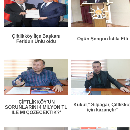
Çiftlikköy İlçe Başkanı
Ogün Şengün İstifa Etti
Feridun Ünlü oldu
‘ÇİFTLİKKÖY’ÜN
Kukul,” Silpagar, Çiftlikkö
SORUNLARINI 4 MİLYON TL
için kazançtır”
İLE Mİ ÇÖZECEKTİK?’