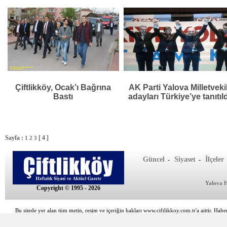
Çiftlikköy, Ocak’ı Bağrına
AK Parti Yalova Milletvekil
Bastı
adayları Türkiye’ye tanıtıl
Sayfa :
[ 4 ]
1
2
3
Güncel
Siyaset
İlçeler
-
-
Yalova 
Copyright © 1995 - 2026
Bu sitede yer alan tüm metin, resim ve içeriğin hakları www.ciftlikkoy.com.tr'a aittir. Haber