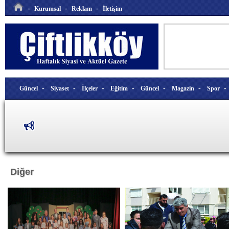
-
-
-
Kurumsal
Reklam
İletişim
-
-
-
-
-
-
Güncel
Siyaset
İlçeler
Eğitim
Güncel
Magazin
Spor
Diğer