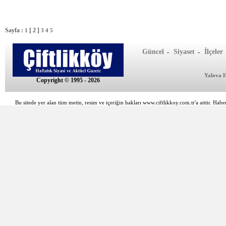
Sayfa :
[ 2 ]
1
3
4
5
Güncel
Siyaset
İlçeler
-
-
Yalova 
Copyright © 1995 - 2026
Bu sitede yer alan tüm metin, resim ve içeriğin hakları www.ciftlikkoy.com.tr'a aittir. Haber