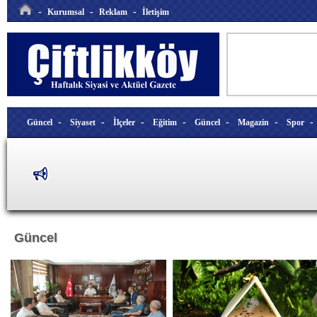
-
-
-
Kurumsal
Reklam
İletişim
-
-
-
-
-
-
Güncel
Siyaset
İlçeler
Eğitim
Güncel
Magazin
Spor
Güncel