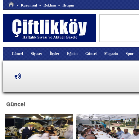
-
-
-
Kurumsal
Reklam
İletişim
-
-
-
-
-
-
Güncel
Siyaset
İlçeler
Eğitim
Güncel
Magazin
Spor
Güncel