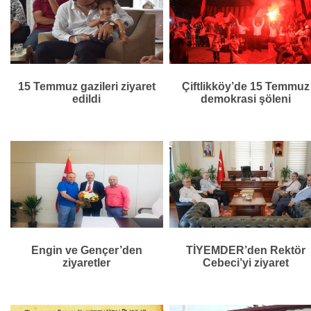
15 Temmuz gazileri ziyaret
Çiftlikköy’de 15 Temmuz
edildi
demokrasi şöleni
Engin ve Gençer’den
TİYEMDER’den Rektör
ziyaretler
Cebeci’yi ziyaret