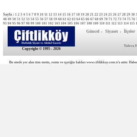
Sayfa :
1
2
3
4
5
6
7
8
9
10
11
12
13
14
15
16
17
18
19
20
21
22
23
24
25
26
27
28
29
30
48
49
50
51
52
53
54
55
56
57
58
59
60
61
62
63
64
65
66
67
68
69
70
71
72
73
74
75
76
93
94
95
96
97
98
99
100
101
102
103
104
105
106
107
108
109
110
111
112
113
114
115
Güncel
Siyaset
İlçeler
-
-
Yalova 
Copyright © 1995 - 2026
Bu sitede yer alan tüm metin, resim ve içeriğin hakları www.ciftlikkoy.com.tr'a aittir. Haber