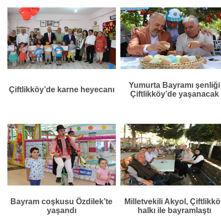
Yumurta Bayramı şenliği
Çiftlikköy’de karne heyecanı
Çiftlikköy’de yaşanacak
Bayram coşkusu Özdilek’te
Milletvekili Akyol, Çiftlikk
yaşandı
halkı ile bayramlaştı