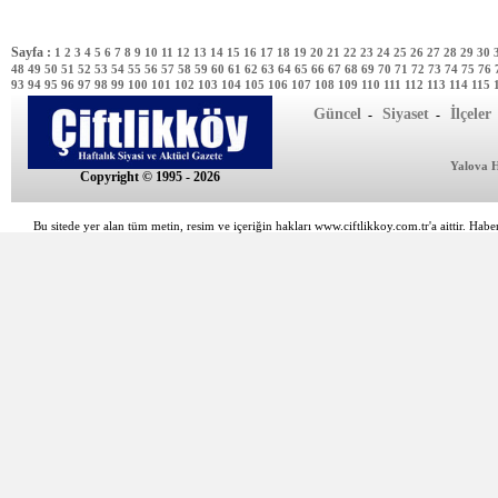
Sayfa :
1
2
3
4
5
6
7
8
9
10
11
12
13
14
15
16
17
18
19
20
21
22
23
24
25
26
27
28
29
30
48
49
50
51
52
53
54
55
56
57
58
59
60
61
62
63
64
65
66
67
68
69
70
71
72
73
74
75
76
93
94
95
96
97
98
99
100
101
102
103
104
105
106
107
108
109
110
111
112
113
114
115
Güncel
Siyaset
İlçeler
-
-
Yalova 
Copyright © 1995 - 2026
Bu sitede yer alan tüm metin, resim ve içeriğin hakları www.ciftlikkoy.com.tr'a aittir. Haber