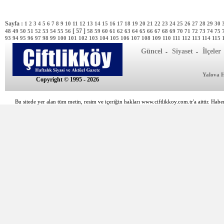
Sayfa :
1
2
3
4
5
6
7
8
9
10
11
12
13
14
15
16
17
18
19
20
21
22
23
24
25
26
27
28
29
30
[ 57 ]
48
49
50
51
52
53
54
55
56
58
59
60
61
62
63
64
65
66
67
68
69
70
71
72
73
74
75
93
94
95
96
97
98
99
100
101
102
103
104
105
106
107
108
109
110
111
112
113
114
115
Güncel
Siyaset
İlçeler
-
-
Yalova 
Copyright © 1995 - 2026
Bu sitede yer alan tüm metin, resim ve içeriğin hakları www.ciftlikkoy.com.tr'a aittir. Haber