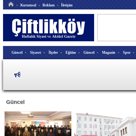
-
-
-
Kurumsal
Reklam
İletişim
-
-
-
-
-
-
Güncel
Siyaset
İlçeler
Eğitim
Güncel
Magazin
Spor
Güncel