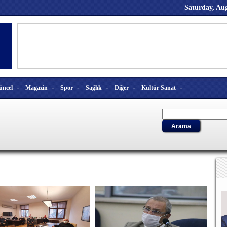
Saturday, Aug
-
-
-
-
-
-
üncel
Magazin
Spor
Sağlık
Diğer
Kültür Sanat