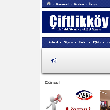
-
-
-
Kurumsal
Reklam
İletişim
-
-
-
-
Güncel
Siyaset
İlçeler
Eğitim
G
Güncel