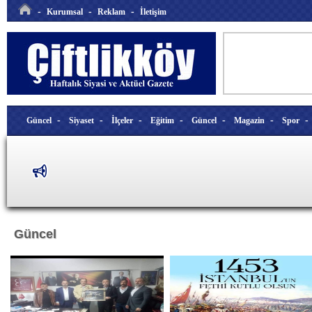
-
-
-
Kurumsal
Reklam
İletişim
-
-
-
-
-
-
Güncel
Siyaset
İlçeler
Eğitim
Güncel
Magazin
Spor
Güncel