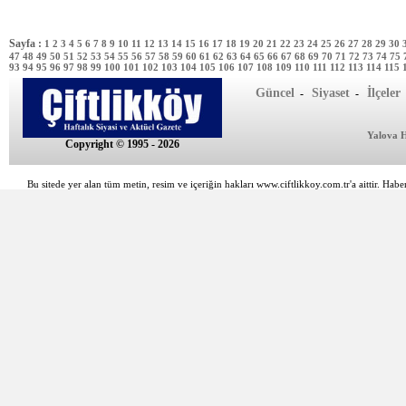
Sayfa :
1
2
3
4
5
6
7
8
9
10
11
12
13
14
15
16
17
18
19
20
21
22
23
24
25
26
27
28
29
30
47
48
49
50
51
52
53
54
55
56
57
58
59
60
61
62
63
64
65
66
67
68
69
70
71
72
73
74
75
93
94
95
96
97
98
99
100
101
102
103
104
105
106
107
108
109
110
111
112
113
114
115
Güncel
Siyaset
İlçeler
-
-
Yalova 
Copyright © 1995 - 2026
Bu sitede yer alan tüm metin, resim ve içeriğin hakları www.ciftlikkoy.com.tr'a aittir. Haber