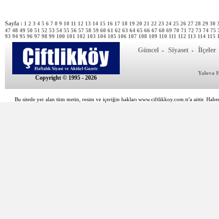
Sayfa :
1
2
3
4
5
6
7
8
9
10
11
12
13
14
15
16
17
18
19
20
21
22
23
24
25
26
27
28
29
30
47
48
49
50
51
52
53
54
55
56
57
58
59
60
61
62
63
64
65
66
67
68
69
70
71
72
73
74
75
93
94
95
96
97
98
99
100
101
102
103
104
105
106
107
108
109
110
111
112
113
114
115
Güncel
Siyaset
İlçeler
-
-
Yalova 
Copyright © 1995 - 2026
Bu sitede yer alan tüm metin, resim ve içeriğin hakları www.ciftlikkoy.com.tr'a aittir. Haber