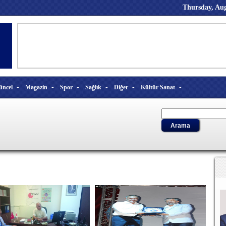
Thursday, Aug
-
-
-
-
-
-
üncel
Magazin
Spor
Sağlık
Diğer
Kültür Sanat