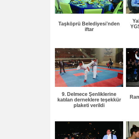
Ya
Taşköprü Belediyesi’nden
YGS
iftar
9. Delmece Şenliklerine
Rama
katılan derneklere teşekkür
plaketi verildi