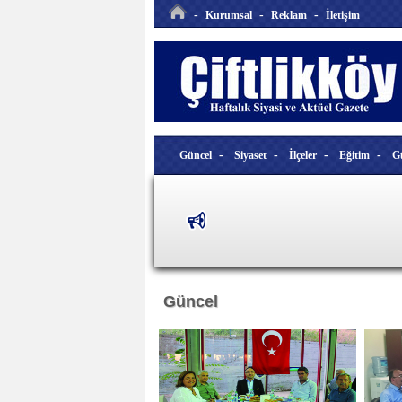
-
-
-
Kurumsal
Reklam
İletişim
-
-
-
-
Güncel
Siyaset
İlçeler
Eğitim
G
Güncel