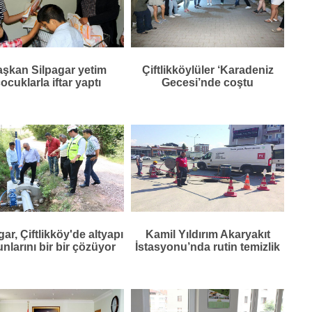
şkan Silpagar yetim
Çiftlikköylüler ‘Karadeniz
ocuklarla iftar yaptı
Gecesi’nde coştu
gar, Çiftlikköy'de altyapı
Kamil Yıldırım Akaryakıt
nlarını bir bir çözüyor
İstasyonu’nda rutin temizlik