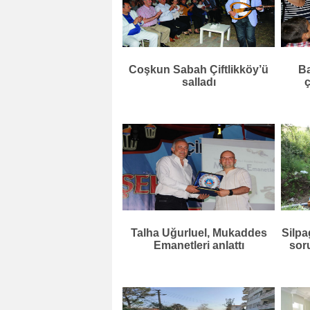
Coşkun Sabah Çiftlikköy’ü
Ba
salladı
ç
Talha Uğurluel, Mukaddes
Silpa
Emanetleri anlattı
soru