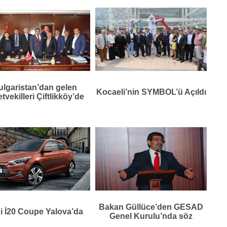
ulgaristan’dan gelen
Kocaeli’nin SYMBOL’ü Açıldı
etvekilleri Çiftlikköy’de
Bakan Güllüce’den GESAD
i İ20 Coupe Yalova’da
Genel Kurulu’nda söz