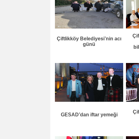
Çi
Çiftlikköy Belediyesi’nin acı
günü
bi
Çi
GESAD’dan iftar yemeği