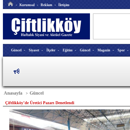
-
-
-
Kurumsal
Reklam
İletişim
-
-
-
-
-
-
Güncel
Siyaset
İlçeler
Eğitim
Güncel
Magazin
Spor
Anasayfa
Güncel
>
Çiftlikköy’de Üretici Pazarı Denetlendi