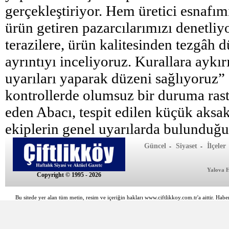
gerçekleştiriyor. Hem üretici esnafı
ürün getiren pazarcılarımızı denetliy
terazilere, ürün kalitesinden tezgâh 
ayrıntıyı inceliyoruz. Kurallara aykı
uyarıları yaparak düzeni sağlıyoruz” 
kontrollerde olumsuz bir duruma ras
eden Abacı, tespit edilen küçük aksakl
ekiplerin genel uyarılarda bulunduğu
Güncel
Siyaset
İlçeler
-
-
Yalova 
Copyright © 1995 - 2026
Bu sitede yer alan tüm metin, resim ve içeriğin hakları www.ciftlikkoy.com.tr'a aittir. Haber