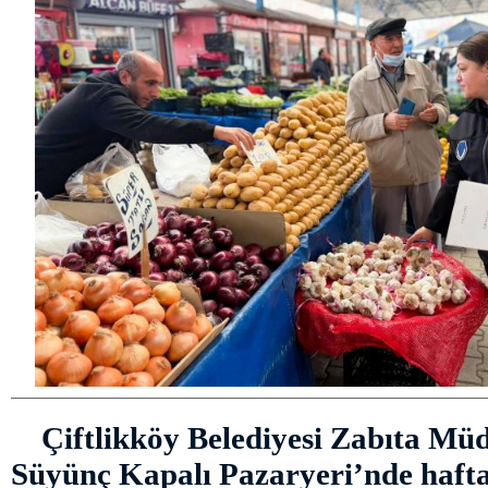
Çiftlikköy Belediyesi Zabıta Müdü
Süyünç Kapalı Pazaryeri’nde haft