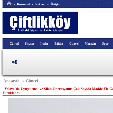
-
-
-
Kurumsal
Reklam
İletişim
-
-
-
-
-
-
Güncel
Siyaset
İlçeler
Eğitim
Güncel
Magazin
Spor
Anasayfa
Güncel
>
Yalova’da Uyuşturucu ve Silah Operasyonu: Çok Sayıda Madde Ele Geçi
Tutuklandı