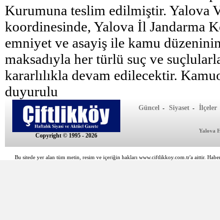
Kurumuna teslim edilmiştir. Yalova Va
koordinesinde, Yalova İl Jandarma 
emniyet ve asayiş ile kamu düzenini
maksadıyla her türlü suç ve suçlular
kararlılıkla devam edilecektir. Kamu
duyurulu
Güncel
Siyaset
İlçeler
-
-
Yalova 
Copyright © 1995 - 2026
Bu sitede yer alan tüm metin, resim ve içeriğin hakları www.ciftlikkoy.com.tr'a aittir. Haber