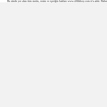
Bu sitede yer alan tüm metin, resim ve içeriğin hakları www.ciftlikkoy.com.tr'a aittir. Haber