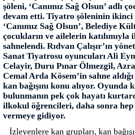
şöleni, ‘Canımız Sağ Olsun’ adlı ço
devam etti. Tiyatro şöleninin ikinc
‘Canımız Sağ Olsun’, Belediye Kül
çocukların ve ailelerin katılımıyla 
sahnelendi. Rıdvan Çalışır’ın yöne
Sanat Tiyatrosu oyuncuları Ali Ey
Celayir, Duru Pınar Ölmezgil, Azr
Cemal Arda Kösem’in sahne aldığı 
kan bağışını konu alıyor. Oyunda 
bulunmanın pek çok hayatı kurtard
ilkokul öğrencileri, daha sonra hep
vermeye gidiyor.
İzleyenlere kan grupları, kan bağışı