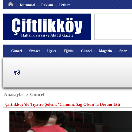
-
-
-
Kurumsal
Reklam
İletişim
-
-
-
-
-
-
Güncel
Siyaset
İlçeler
Eğitim
Güncel
Magazin
Spor
Anasayfa
Güncel
>
Çiftlikköy’de Tiyatro Şöleni, ‘Canımız Sağ Olsun’la Devam Etti